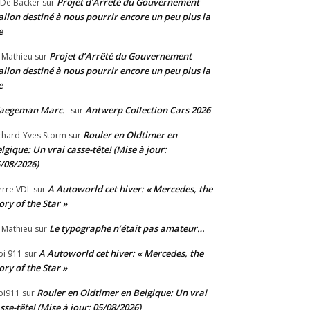
Projet d’Arrêté du Gouvernement
 De Backer
sur
llon destiné à nous pourrir encore un peu plus la
e
Projet d’Arrêté du Gouvernement
 Mathieu
sur
llon destiné à nous pourrir encore un peu plus la
e
aegeman Marc.
Antwerp Collection Cars 2026
sur
Rouler en Oldtimer en
chard-Yves Storm
sur
lgique: Un vrai casse-tête! (Mise à jour:
/08/2026)
A Autoworld cet hiver: « Mercedes, the
erre VDL
sur
ory of the Star »
Le typographe n’était pas amateur…
 Mathieu
sur
A Autoworld cet hiver: « Mercedes, the
bi 911
sur
ory of the Star »
Rouler en Oldtimer en Belgique: Un vrai
bi911
sur
sse-tête! (Mise à jour: 05/08/2026)