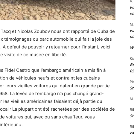
A.
wa
vi
M.
wa
 Tacq et Nicolas Zoubov nous ont rapporté de Cuba de
vi
 témoignages du parc automobile qui fait la joie des
. A défaut de pouvoir y retourner pour l’instant, voici
W
te visite de ce musée en liberté.
Ri
Be
us Fidel Castro que l’embargo américain a mis fin à
05
ation de véhicules neufs et contraint les cubains
Pi
ler leurs vieilles voitures qui datent en grande partie
St
1958. La levée de l’embargo n’a pas changé grand-
M.
 les vieilles américaines faisaient déjà partie du
local : La plupart ont été rachetées par des sociétés de
Bi
St
 de voitures qui, avec ou sans chauffeur, vous
intérieur ».
Bi
ca