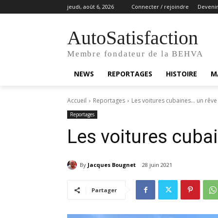
jeudi, août 6, 2026
Connecter / rejoindre
Deveni
AutoSatisfaction
Membre fondateur de la BEHVA
NEWS
REPORTAGES
HISTOIRE
M
Accueil
Reportages
Les voitures cubaines… un rêve 
Reportages
Les voitures cubai
By
Jacques Bougnet
28 juin 2021
Partager