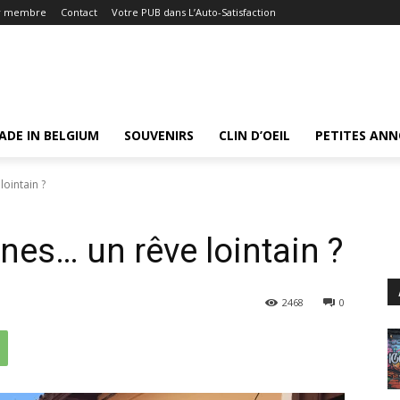
r membre
Contact
Votre PUB dans L’Auto-Satisfaction
ADE IN BELGIUM
SOUVENIRS
CLIN D’OEIL
PETITES AN
lointain ?
nes… un rêve lointain ?
2468
0