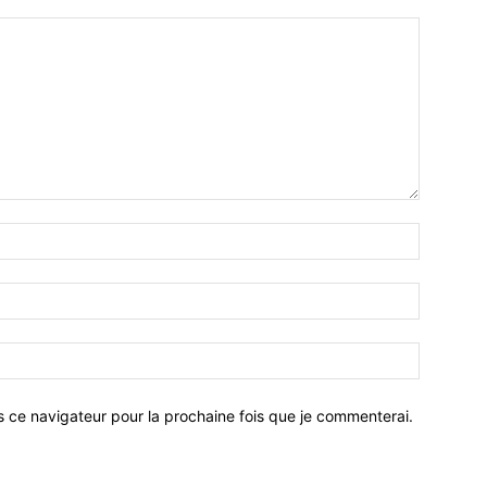
Nom
:*
Email
:*
Site
:
s ce navigateur pour la prochaine fois que je commenterai.