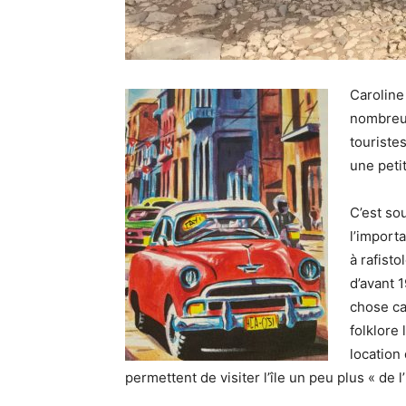
Caroline
nombreux
touristes
une peti
C’est so
l’import
à rafisto
d’avant 
chose car
folklore 
location
permettent de visiter l’île un peu plus « de l’