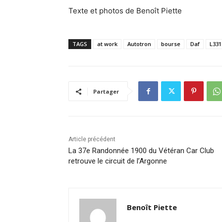
Texte et photos de Benoît Piette
TAGS
at work
Autotron
bourse
Daf
L331
Partager
Article précédent
La 37e Randonnée 1900 du Vétéran Car Club
retrouve le circuit de l’Argonne
Benoît Piette