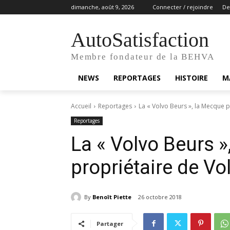
dimanche, août 9, 2026
Connecter / rejoindre
De
AutoSatisfaction
Membre fondateur de la BEHVA
NEWS
REPORTAGES
HISTOIRE
M
Accueil
Reportages
La « Volvo Beurs », la Mecque p
Reportages
La « Volvo Beurs »
propriétaire de Vo
By
Benoît Piette
26 octobre 2018
Partager