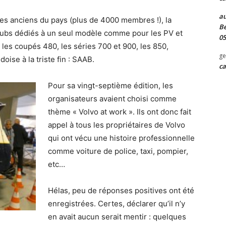
au
ules anciens du pays (plus de 4000 membres !), la
Be
clubs dédiés à un seul modèle comme pour les PV et
05
, les coupés 480, les séries 700 et 900, les 850,
ge
oise à la triste fin : SAAB.
ca
Pour sa vingt-septième édition, les
organisateurs avaient choisi comme
thème « Volvo at work ». Ils ont donc fait
appel à tous les propriétaires de Volvo
qui ont vécu une histoire professionnelle
comme voiture de police, taxi, pompier,
etc…
Hélas, peu de réponses positives ont été
enregistrées. Certes, déclarer qu’il n’y
en avait aucun serait mentir : quelques