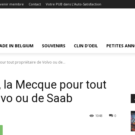
venir membre
Contact
Votre PUB dans L’Auto-Satisfaction
ADE IN BELGIUM
SOUVENIRS
CLIN D’OEIL
PETITES AN
our tout propriétaire de Volvo ou de...
, la Mecque pour tout
lvo ou de Saab
1048
0