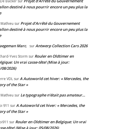
Projet d’Arrêté du Gouvernement
 De Backer
sur
llon destiné à nous pourrir encore un peu plus la
e
Projet d’Arrêté du Gouvernement
 Mathieu
sur
llon destiné à nous pourrir encore un peu plus la
e
aegeman Marc.
Antwerp Collection Cars 2026
sur
Rouler en Oldtimer en
chard-Yves Storm
sur
lgique: Un vrai casse-tête! (Mise à jour:
/08/2026)
A Autoworld cet hiver: « Mercedes, the
erre VDL
sur
ory of the Star »
Le typographe n’était pas amateur…
 Mathieu
sur
A Autoworld cet hiver: « Mercedes, the
bi 911
sur
ory of the Star »
Rouler en Oldtimer en Belgique: Un vrai
bi911
sur
sse-tête! (Mise à jour: 05/08/2026)