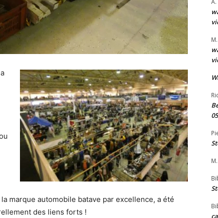
A.
wa
vi
M.
wa
vi
la
W
Ri
Be
05
Pi
 ou
St
M.
Bi
e
St
, la marque automobile batave par excellence, a été
Bi
rellement des liens forts !
ca