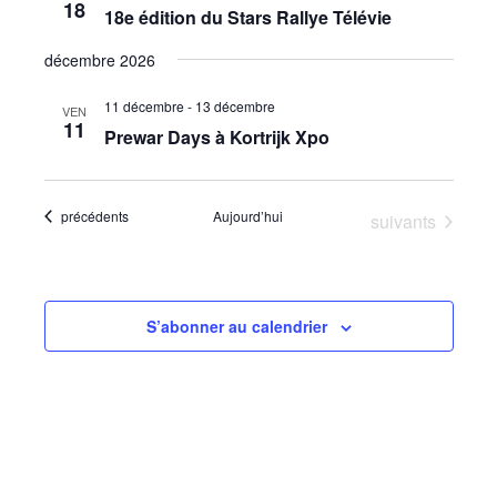
18
de
18e édition du Stars Rallye Télévie
vues
décembre 2026
Évèneme
11 décembre
-
13 décembre
VEN
11
Prewar Days à Kortrijk Xpo
Évènements
précédents
Aujourd’hui
Évènements
suivants
S’abonner au calendrier