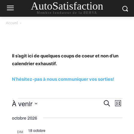
AutoSatisfaction
Membre fondateur de la BEHVA
Accueil
Il s’agit ici de quelques coups de coeur et non d’un
calendrier exhaustif.
N’hésitez-pas à nous communiquer vos sorties!
Évènements
À venir
Navig
Recherc
Recherche
Liste
de
Sélectionnez
et
octobre 2026
une
vues
navigati
date.
Évèn
18 octobre
DIM