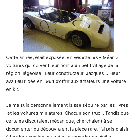
Cette année, était exposée en vedette les « Méan »,
voitures qui doivent leur nom à un petit village de la
région liégeoise. Leur constructeur, Jacques D’Heur
avait eu l’idée en 1964 d’offrir aux amateurs une voiture
en kit.
Je me suis personnellement laissé séduire par les livres
et les voitures miniatures. Chacun son truc… Tandis que
certains discutaient mécanique, cherchaient à se
documenter ou découvraient la pièce rare, j’ai pris plaisir
à fureter dans les bouquins, à regarder de vieilles