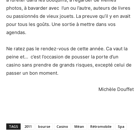
photos, à bavarder avec l’un ou l’autre, auteurs de livres
ou passionnés de vieux jouets. La preuve qu’il y en avait
pour tous les goûts. Une sortie à mettre dans vos
agendas.
Ne ratez pas le rendez-vous de cette année. Ca vaut la
peine et… c’est l’occasion de pousser la porte d’un
casino sans prendre de grands risques, excepté celui de
passer un bon moment.
Michèle Douffet
TAGS
2011
bourse
Casino
Méan
Rétromobile
Spa