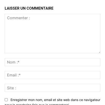
LAISSER UN COMMENTAIRE
Commenter
:
No
:*
Ema
:*
Sit
:
Enregistrer mon nom, email et site web dans ce navigateur
pour la prochaine fois que je commenterai.