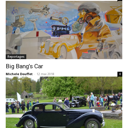
Reportages
Big Bang’s Car
Michele Douffet
-
12 mai 2018
0