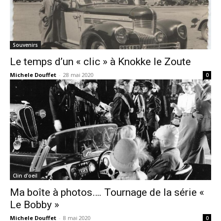
Souvenirs
Le temps d’un « clic » à Knokke le Zoute
Michele Douffet
-
28 mai 2020
0
Clin d’oeil
Ma boîte à photos…. Tournage de la série «
Le Bobby »
Michele Douffet
-
8 mai 2020
0