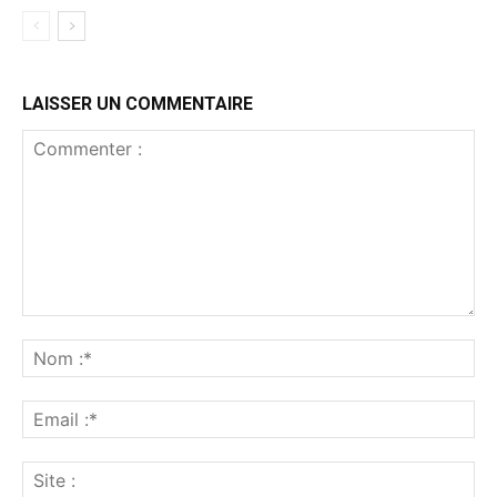
LAISSER UN COMMENTAIRE
Commenter
:
No
:*
Ema
:*
Sit
: