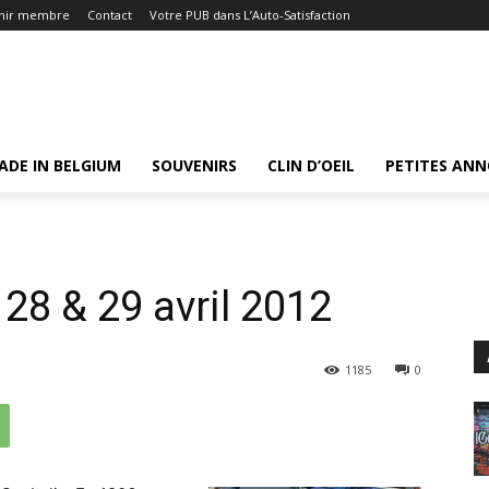
nir membre
Contact
Votre PUB dans L’Auto-Satisfaction
ADE IN BELGIUM
SOUVENIRS
CLIN D’OEIL
PETITES AN
 28 & 29 avril 2012
1185
0