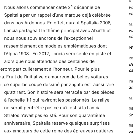
A.
e
Nous allons commencer cette 2
décennie de
wa
vi
SpaItalia par un rappel d’une marque déjà célébrée
dans nos Ardennes. En effet, durant SpaItalia 2006,
M.
Lancia partageait le thème principal avec Abarth et
wa
vi
nous nous souviendrons de l’exceptionnel
rassemblement de modèles emblématiques dont
W
l’Alpha 1908. En 2012, Lancia sera seule en piste et
Ri
alors que nous attendons des centaines de
Be
eront particulièrement à l’honneur. Pour le plus
05
na. Fruit de l’initiative d’amoureux de belles voitures
Pi
re, ce superbe coupé dessiné par Zagato est aussi rare
St
qu’attirant.
Son histoire sera retracée par des pièces
M.
à l’échelle 1:1 qui raviront les passionnés. Le rallye
ne serait peut-être pas ce qu’il est si la Lancia
Bi
St
Stratos n’avait pas existé. Pour son quarantième
anniversaire, SpaItalia réserve quelques surprises
Bi
aux amateurs de cette reine des épreuves routières.
ca