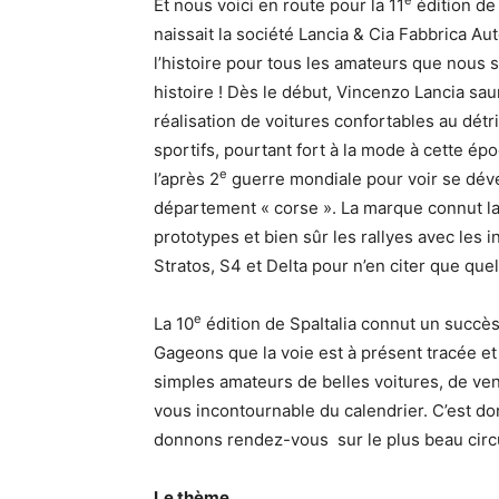
e
Et nous voici en route pour la 11
édition de 
naissait la société Lancia & Cia Fabbrica Au
l’histoire pour tous les amateurs que nous
histoire ! Dès le début, Vincenzo Lancia saur
réalisation de voitures confortables au dét
sportifs, pourtant fort à la mode à cette épo
e
l’après 2
guerre mondiale pour voir se dév
département « corse ». La marque connut la 
prototypes et bien sûr les rallyes avec les i
Stratos, S4 et Delta pour n’en citer que qu
e
La 10
édition de SpaItalia connut un succès
Gageons que la voie est à présent tracée et
simples amateurs de belles voitures, de ve
vous incontournable du calendrier. C’est d
donnons rendez-vous sur le plus beau circui
Le thème