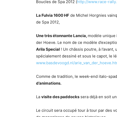
Boucles de Spa 2012 (
http://www.race-rally
La Fulvia 1600 HF
de Michel Horgnies vainq
de Spa 2012,
Une très étonnante Lancia,
modèle unique i
der Hoeve. Le nom de ce modèle d’exception e
Arila Special
! Un châssis poutre, à l’avant, 
spécialement dessiné et sous le capot, le lé
www.basdevoogd.nl/arie_van_der_hoeve.h
Comme de tradition, le week-end italo-spado
d’animations.
La
visite des paddocks
sera déjà en soit un 
Le circuit sera occupé tour à tour par des v