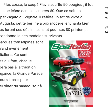
Plus cossu, le coupé Flavia souffle 50 bougies ; il fut
au
une icône dans les années 60. Que ce soit en
Be
ar Zagato ou Vignale, il reflète un art de vivre qui
05
 l’Augusta, petite berline à prix modéré, enchanta bien
ge
s furent ses déclinaisons et pour ses 80 printemps,
ca
ceptionnelle des modèles survivants.
 marques transalpines sont
 grand événement
taliens. Ce sont les
nts qui font, chaque
era pas à la tradition
légance, la Grande Parade
Tours Libres pour
nel dîner du samedi soir à