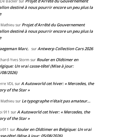
Projet d’Arrêté du Gouvernement
 De Backer
sur
llon destiné à nous pourrir encore un peu plus la
e
Projet d’Arrêté du Gouvernement
 Mathieu
sur
llon destiné à nous pourrir encore un peu plus la
e
aegeman Marc.
Antwerp Collection Cars 2026
sur
Rouler en Oldtimer en
chard-Yves Storm
sur
lgique: Un vrai casse-tête! (Mise à jour:
/08/2026)
A Autoworld cet hiver: « Mercedes, the
erre VDL
sur
ory of the Star »
Le typographe n’était pas amateur…
 Mathieu
sur
A Autoworld cet hiver: « Mercedes, the
bi 911
sur
ory of the Star »
Rouler en Oldtimer en Belgique: Un vrai
bi911
sur
sse-tête! (Mise à jour: 05/08/2026)