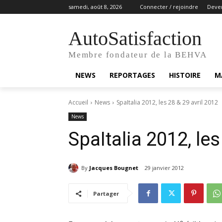
samedi, août 8, 2026
Connecter / rejoindre
Deve
AutoSatisfaction
Membre fondateur de la BEHVA
NEWS
REPORTAGES
HISTOIRE
M
Accueil
News
SpaItalia 2012, les 28 & 29 avril 2012
News
SpaItalia 2012, les
By
Jacques Bougnet
29 janvier 2012
Partager