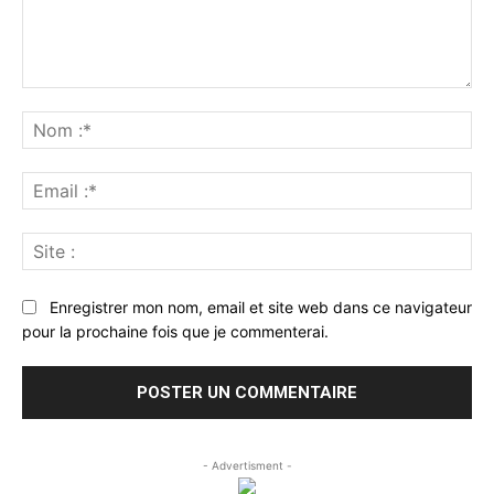
Commenter
:
No
:*
Ema
:*
Sit
:
Enregistrer mon nom, email et site web dans ce navigateur
pour la prochaine fois que je commenterai.
- Advertisment -