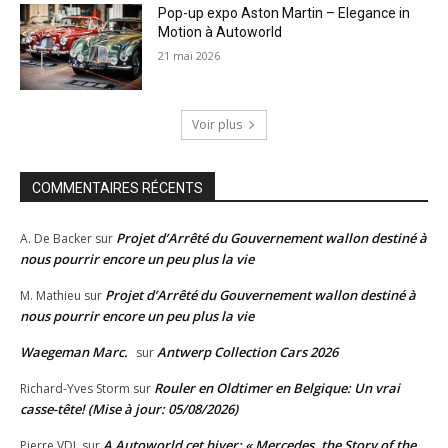
Pop-up expo Aston Martin – Elegance in
Motion à Autoworld
21 mai 2026
Voir plus
COMMENTAIRES RÉCENTS
Projet d’Arrêté du Gouvernement wallon destiné à
A. De Backer
sur
nous pourrir encore un peu plus la vie
Projet d’Arrêté du Gouvernement wallon destiné à
M. Mathieu
sur
nous pourrir encore un peu plus la vie
Waegeman Marc.
Antwerp Collection Cars 2026
sur
Rouler en Oldtimer en Belgique: Un vrai
Richard-Yves Storm
sur
casse-tête! (Mise à jour: 05/08/2026)
A Autoworld cet hiver: « Mercedes, the Story of the
Pierre VDL
sur