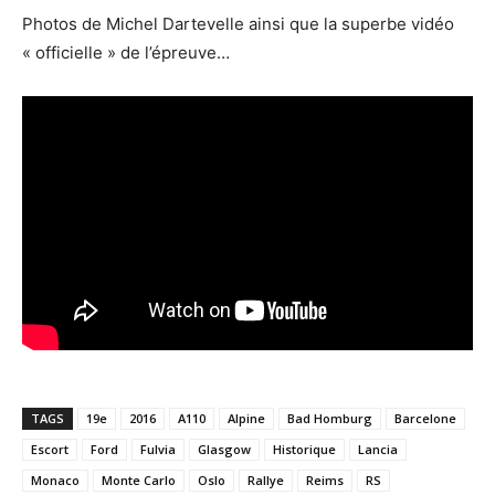
Photos de Michel Dartevelle ainsi que la superbe vidéo
« officielle » de l’épreuve…
TAGS
19e
2016
A110
Alpine
Bad Homburg
Barcelone
Escort
Ford
Fulvia
Glasgow
Historique
Lancia
Monaco
Monte Carlo
Oslo
Rallye
Reims
RS