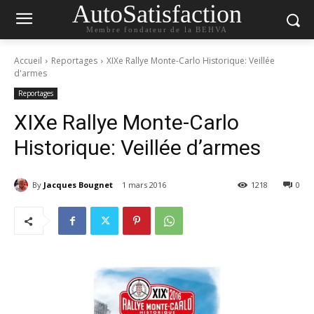
AutoSatisfaction
Membre fondateur de la BEHVA
Accueil
Reportages
XIXe Rallye Monte-Carlo Historique: Veillée
d'armes
Reportages
XIXe Rallye Monte-Carlo
Historique: Veillée d’armes
By
Jacques Bougnet
1 mars 2016
1218
0