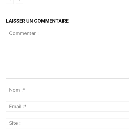
LAISSER UN COMMENTAIRE
Commenter
:
No
:*
Ema
:*
Sit
: