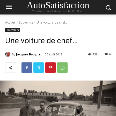
AutoSatisfaction
Membre fondateur de la BEHVA
Accueil
Souvenirs
Une voiture de chef…
Souvenirs
Une voiture de chef…
By
Jacques Bougnet
30 août 2013
1581
0