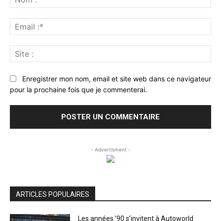
:*
Ema
:*
Sit
:
Enregistrer mon nom, email et site web dans ce navigateur
pour la prochaine fois que je commenterai.
- Advertisment -
ARTICLES POPULAIRES
Les années ’90 s’invitent à Autoworld