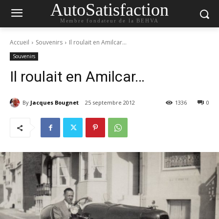
AutoSatisfaction
Membre fondateur de la BEHVA
Accueil
Souvenirs
Il roulait en Amilcar…
Souvenirs
Il roulait en Amilcar…
By
Jacques Bougnet
25 septembre 2012
1336
0