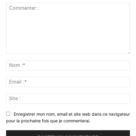
Commenter
:
No
:*
Ema
:*
Sit
:
Enregistrer mon nom, email et site web dans ce navigateur
pour la prochaine fois que je commenterai.