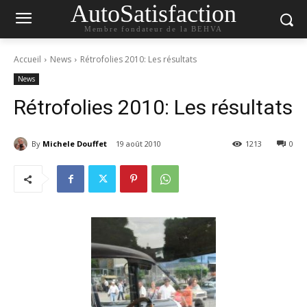
AutoSatisfaction
Membre fondateur de la BEHVA
Accueil
News
Rétrofolies 2010: Les résultats
News
Rétrofolies 2010: Les résultats
By
Michele Douffet
19 août 2010
1213
0