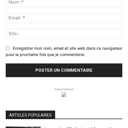
:
No
:*
Ema
:*
Sit
:
Enregistrer mon nom, email et site web dans ce navigateur
pour la prochaine fois que je commenterai.
- Advertisment -
ARTICLES POPULAIRES