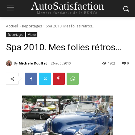
AutoSatisfaction
Membre fondateur de la BEHVA
Accueil
Reportages
Spa 2010. Mes folies rétros...
Reportages
Video
Spa 2010. Mes folies rétros…
By
Michele Douffet
26 août 2010
1202
0