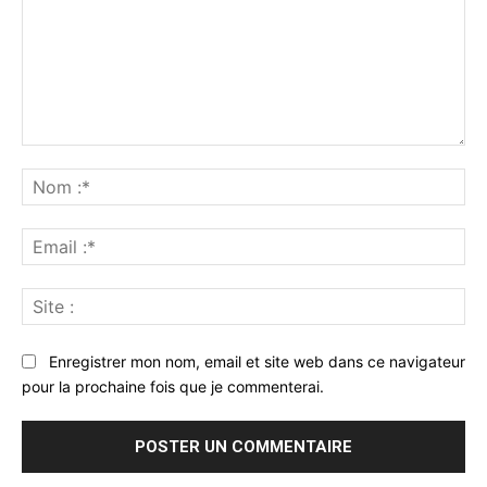
Commenter
:
No
:*
Ema
:*
Sit
:
Enregistrer mon nom, email et site web dans ce navigateur
pour la prochaine fois que je commenterai.