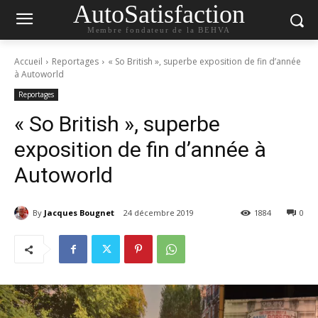
AutoSatisfaction
Membre fondateur de la BEHVA
Accueil
Reportages
« So British », superbe exposition de fin d’année
à Autoworld
Reportages
« So British », superbe
exposition de fin d’année à
Autoworld
By
Jacques Bougnet
24 décembre 2019
1884
0