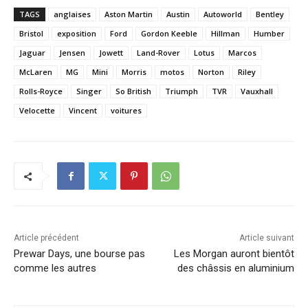
TAGS
anglaises
Aston Martin
Austin
Autoworld
Bentley
Bristol
exposition
Ford
Gordon Keeble
Hillman
Humber
Jaguar
Jensen
Jowett
Land-Rover
Lotus
Marcos
McLaren
MG
Mini
Morris
motos
Norton
Riley
Rolls-Royce
Singer
So British
Triumph
TVR
Vauxhall
Velocette
Vincent
voitures
Article précédent
Article suivant
Prewar Days, une bourse pas
Les Morgan auront bientôt
comme les autres
des châssis en aluminium