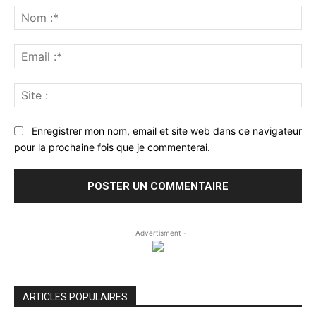
:
No
:*
Ema
:*
Sit
:
Enregistrer mon nom, email et site web dans ce navigateur
pour la prochaine fois que je commenterai.
- Advertisment -
ARTICLES POPULAIRES