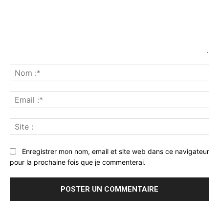
Commenter
:
No
:*
Ema
:*
Sit
:
Enregistrer mon nom, email et site web dans ce navigateur
pour la prochaine fois que je commenterai.