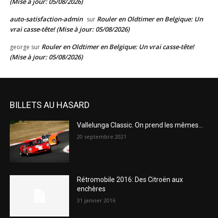
(Mise à jour: 05/08/2026)
auto-satisfaction-admin
Rouler en Oldtimer en Belgique: Un
sur
vrai casse-tête! (Mise à jour: 05/08/2026)
Rouler en Oldtimer en Belgique: Un vrai casse-tête!
george
sur
(Mise à jour: 05/08/2026)
BILLETS AU HASARD
Vallelunga Classic. On prend les mêmes…
20 septembre 2021
Rétromobile 2016: Des Citroën aux
enchères
31 janvier 2016