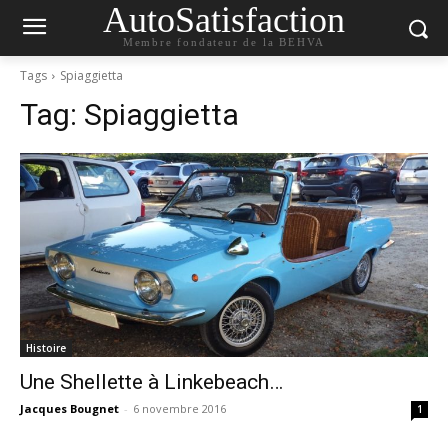
AutoSatisfaction
Membre fondateur de la BEHVA
Tags
Spiaggietta
Tag:
Spiaggietta
Histoire
Une Shellette à Linkebeach…
Jacques Bougnet
-
6 novembre 2016
1