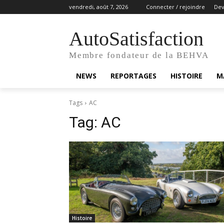
vendredi, août 7, 2026
Connecter / rejoindre
De
AutoSatisfaction
Membre fondateur de la BEHVA
NEWS
REPORTAGES
HISTOIRE
M
Tags
AC
Tag:
AC
Histoire