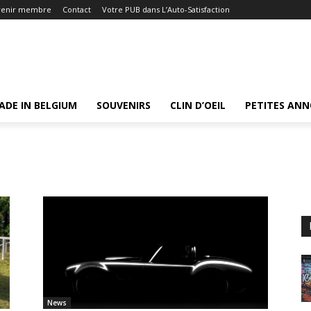
venir membre
Contact
Votre PUB dans L’Auto-Satisfaction
ADE IN BELGIUM
SOUVENIRS
CLIN D’OEIL
PETITES AN
News