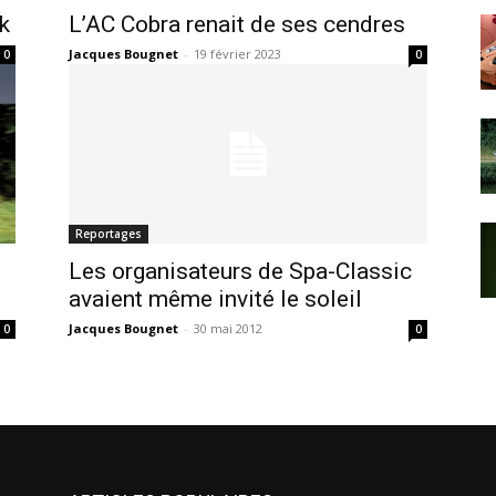
k
L’AC Cobra renait de ses cendres
Jacques Bougnet
-
19 février 2023
0
0
Reportages
Les organisateurs de Spa-Classic
avaient même invité le soleil
Jacques Bougnet
-
30 mai 2012
0
0