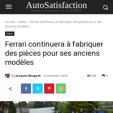
AutoSatisfaction
Membre fondateur de la BEHVA
Accueil
News
Ferrari continuera à fabriquer des pièces pour ses
anciens modèles
News
Ferrari continuera à fabriquer
des pièces pour ses anciens
modèles
By
Jacques Bougnet
4 novembre 2024
850
0