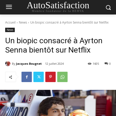
AutoSatisfaction
Membre fondateur de la BEHVA
Accueil
News
Un biopic consacré à Ayrton Senna bientôt sur Netflix
News
Un biopic consacré à Ayrton
Senna bientôt sur Netflix
By
Jacques Bougnet
12 juillet 2024
1605
0