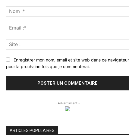
Commenter
:
No
:*
Ema
:*
Sit
:
Enregistrer mon nom, email et site web dans ce navigateur
pour la prochaine fois que je commenterai.
- Advertisment -
ARTICLES POPULAIRES