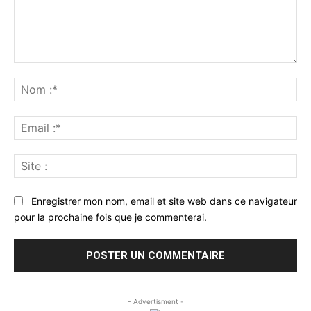
Commenter
:
No
:*
Ema
:*
Sit
:
Enregistrer mon nom, email et site web dans ce navigateur
pour la prochaine fois que je commenterai.
- Advertisment -