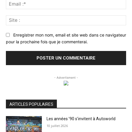
Ema
:*
Sit
:
Enregistrer mon nom, email et site web dans ce navigateur
pour la prochaine fois que je commenterai.
- Advertisment -
ARTICLES POPULAIRES
Les années ’90 s’invitent à Autoworld
10 juillet 2026