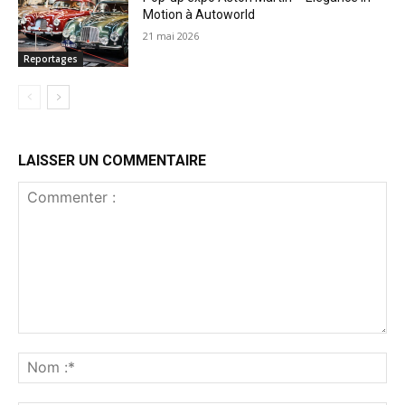
Motion à Autoworld
21 mai 2026
Reportages
LAISSER UN COMMENTAIRE
Commenter
:
No
:*