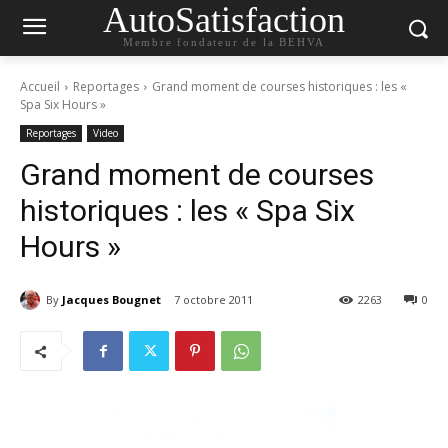
AutoSatisfaction
Membre fondateur de la BEHVA
Accueil
Reportages
Grand moment de courses historiques : les «
Spa Six Hours »
Reportages
Video
Grand moment de courses
historiques : les « Spa Six
Hours »
By
Jacques Bougnet
7 octobre 2011
2263
0