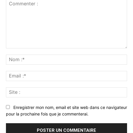
Commenter
:
No
:*
Ema
:*
Sit
:
Enregistrer mon nom, email et site web dans ce navigateur
pour la prochaine fois que je commenterai.