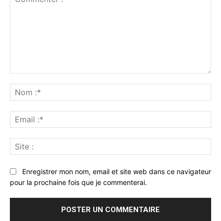
Commenter
:
No
:*
Ema
:*
Sit
:
Enregistrer mon nom, email et site web dans ce navigateur
pour la prochaine fois que je commenterai.