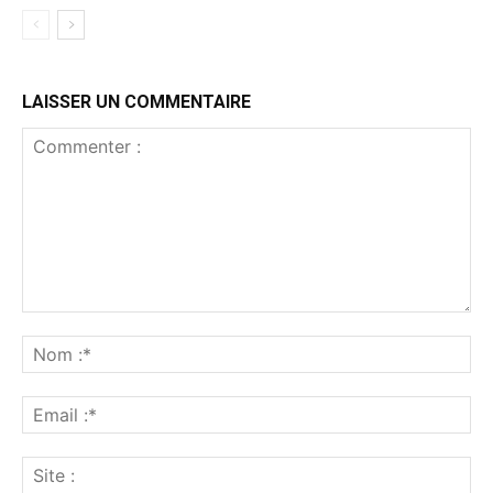
LAISSER UN COMMENTAIRE
Commenter
:
No
:*
Ema
:*
Sit
: