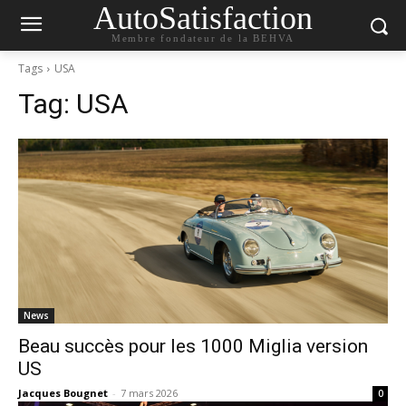
AutoSatisfaction
Membre fondateur de la BEHVA
Tags
USA
Tag:
USA
News
Beau succès pour les 1000 Miglia version
US
Jacques Bougnet
-
7 mars 2026
0