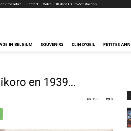
venir membre
Contact
Votre PUB dans L’Auto-Satisfaction
ADE IN BELGIUM
SOUVENIRS
CLIN D’OEIL
PETITES AN
…
 Bikoro en 1939…
1580
0