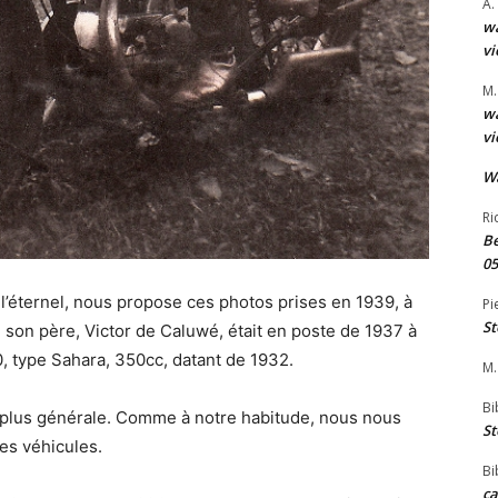
A.
wa
vi
M.
wa
vi
W
Ri
Be
05
l’éternel, nous propose ces photos prises en 1939, à
Pi
St
 son père, Victor de Caluwé, était en poste de 1937 à
70, type Sahara, 350cc, datant de 1932.
M.
Bi
o plus générale. Comme à notre habitude, nous nous
St
des véhicules.
Bi
ca