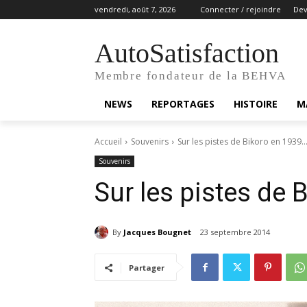
vendredi, août 7, 2026
Connecter / rejoindre
De
AutoSatisfaction
Membre fondateur de la BEHVA
NEWS
REPORTAGES
HISTOIRE
M
Accueil
Souvenirs
Sur les pistes de Bikoro en 1939
Souvenirs
Sur les pistes de
By
Jacques Bougnet
23 septembre 2014
Partager