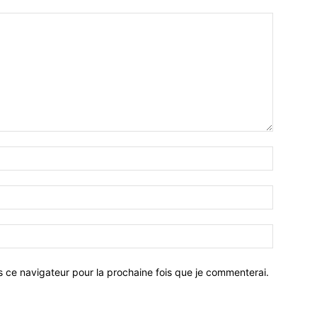
Nom
:*
Email
:*
Site
:
s ce navigateur pour la prochaine fois que je commenterai.