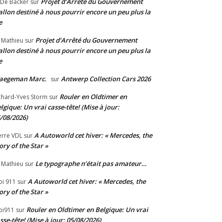
Projet d’Arrêté du Gouvernement
 De Backer
sur
llon destiné à nous pourrir encore un peu plus la
e
Projet d’Arrêté du Gouvernement
 Mathieu
sur
llon destiné à nous pourrir encore un peu plus la
e
aegeman Marc.
Antwerp Collection Cars 2026
sur
Rouler en Oldtimer en
chard-Yves Storm
sur
lgique: Un vrai casse-tête! (Mise à jour:
/08/2026)
A Autoworld cet hiver: « Mercedes, the
erre VDL
sur
ory of the Star »
Le typographe n’était pas amateur…
 Mathieu
sur
A Autoworld cet hiver: « Mercedes, the
bi 911
sur
ory of the Star »
Rouler en Oldtimer en Belgique: Un vrai
bi911
sur
sse-tête! (Mise à jour: 05/08/2026)