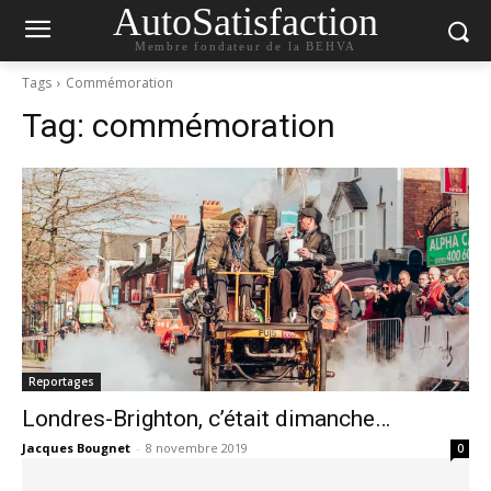
AutoSatisfaction
Membre fondateur de la BEHVA
Tags
Commémoration
Tag:
commémoration
Reportages
Londres-Brighton, c’était dimanche…
Jacques Bougnet
-
8 novembre 2019
0