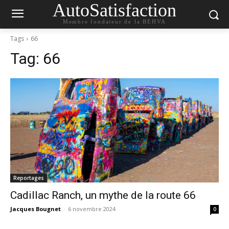
AutoSatisfaction
Membre fondateur de la BEHVA
Tags
66
Tag:
66
Reportages
Cadillac Ranch, un mythe de la route 66
Jacques Bougnet
-
6 novembre 2024
0