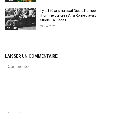
Il y a 150 ans naissait Nicola Romeo :
l’homme qui créa Alfa Romeo avait
étudié… à Liège !
19 mai 2026
Histoire
LAISSER UN COMMENTAIRE
Commenter
:
No