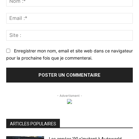
:*
Ema
:*
Sit
:
Enregistrer mon nom, email et site web dans ce navigateur
pour la prochaine fois que je commenterai.
- Advertisment -
ARTICLES POPULAIRES