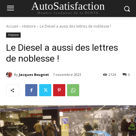
AutoSatisfaction
Membre fondateur de la BEHVA
Accueil
Histoire
Le Diesel a aussi des lettres de noblesse !
Histoire
Le Diesel a aussi des lettres
de noblesse !
By
Jacques Bougnet
7 novembre 2023
2124
0