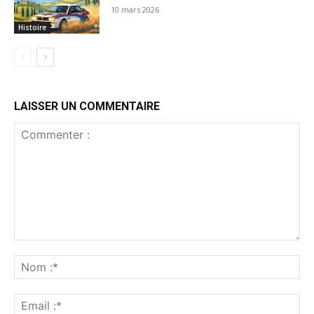
10 mars 2026
Histoire
LAISSER UN COMMENTAIRE
Commenter
:
No
:*
Ema