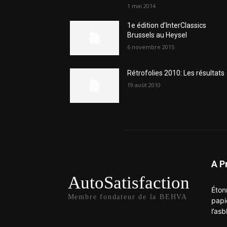
1 mai 2014
1e édition d’InterClassics
Brussels au Heysel
6 novembre 2015
Rétrofolies 2010: Les résultats
19 août 2010
A P
AutoSatisfaction
Éton
Membre fondateur de la BEHVA
papi
l’asb