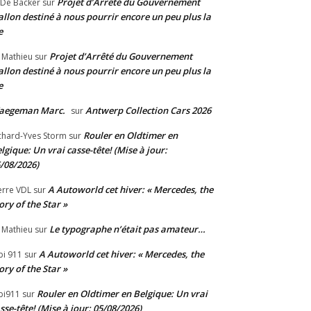
Projet d’Arrêté du Gouvernement
 De Backer
sur
llon destiné à nous pourrir encore un peu plus la
e
Projet d’Arrêté du Gouvernement
 Mathieu
sur
llon destiné à nous pourrir encore un peu plus la
e
aegeman Marc.
Antwerp Collection Cars 2026
sur
Rouler en Oldtimer en
chard-Yves Storm
sur
lgique: Un vrai casse-tête! (Mise à jour:
/08/2026)
A Autoworld cet hiver: « Mercedes, the
erre VDL
sur
ory of the Star »
Le typographe n’était pas amateur…
 Mathieu
sur
A Autoworld cet hiver: « Mercedes, the
bi 911
sur
ory of the Star »
Rouler en Oldtimer en Belgique: Un vrai
bi911
sur
sse-tête! (Mise à jour: 05/08/2026)