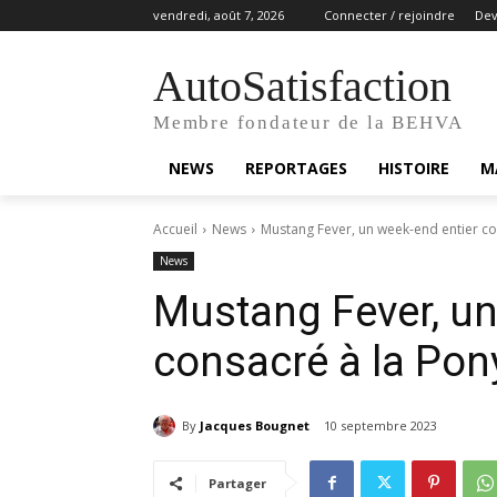
vendredi, août 7, 2026
Connecter / rejoindre
De
AutoSatisfaction
Membre fondateur de la BEHVA
NEWS
REPORTAGES
HISTOIRE
M
Accueil
News
Mustang Fever, un week-end entier co
News
Mustang Fever, un
consacré à la Pon
By
Jacques Bougnet
10 septembre 2023
Partager