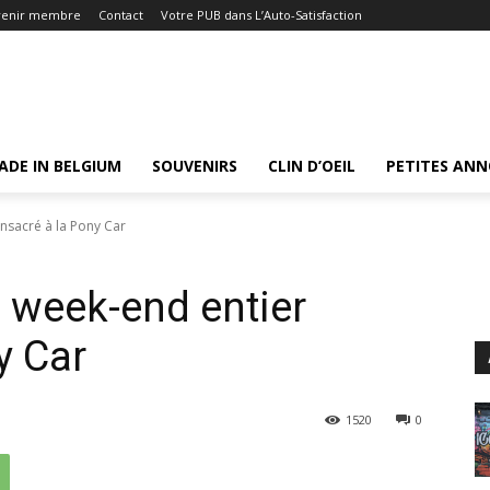
venir membre
Contact
Votre PUB dans L’Auto-Satisfaction
ADE IN BELGIUM
SOUVENIRS
CLIN D’OEIL
PETITES AN
nsacré à la Pony Car
 week-end entier
y Car
1520
0