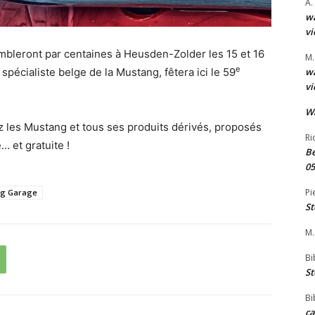
A.
wa
vi
mbleront par centaines à Heusden-Zolder les 15 et 16
M.
e
pécialiste belge de la Mustang, fêtera ici le 59
wa
vi
W
 les Mustang et tous ses produits dérivés, proposés
Ri
 et gratuite !
Be
05
Pi
g Garage
St
M.
Bi
St
Bi
ca