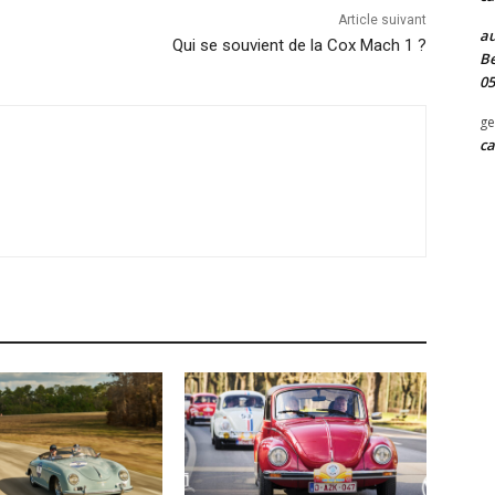
Article suivant
au
Qui se souvient de la Cox Mach 1 ?
Be
05
ge
ca