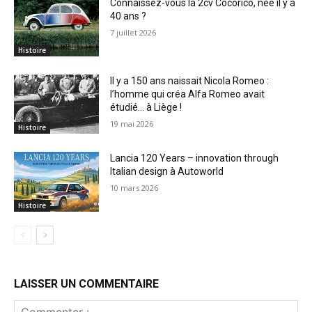
Connaissez-vous la 2cv Cocorico, née il y a
40 ans ?
7 juillet 2026
Histoire
Il y a 150 ans naissait Nicola Romeo :
l’homme qui créa Alfa Romeo avait
étudié… à Liège !
19 mai 2026
Histoire
Lancia 120 Years – innovation through
Italian design à Autoworld
10 mars 2026
Histoire
LAISSER UN COMMENTAIRE