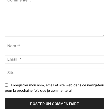
Commenter
:
No
:*
Ema
:*
Sit
:
Enregistrer mon nom, email et site web dans ce navigateur
pour la prochaine fois que je commenterai.