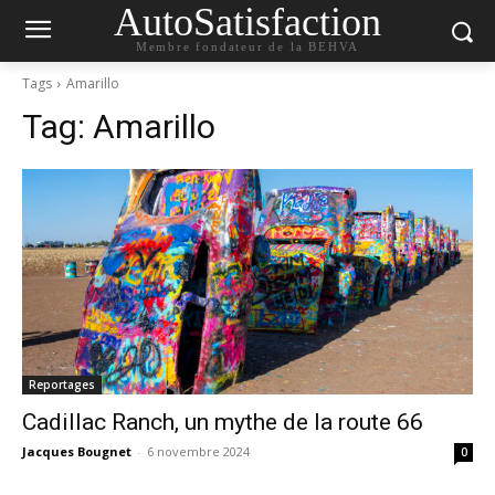
AutoSatisfaction
Membre fondateur de la BEHVA
Tags
Amarillo
Tag:
Amarillo
Reportages
Cadillac Ranch, un mythe de la route 66
Jacques Bougnet
-
6 novembre 2024
0