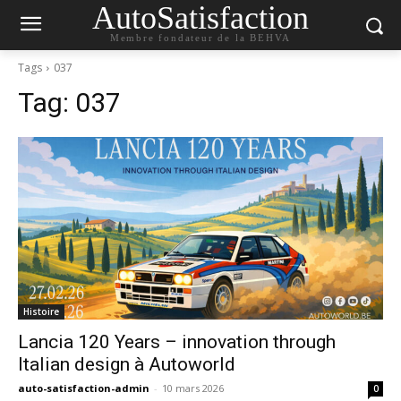
AutoSatisfaction
Membre fondateur de la BEHVA
Tags
037
Tag:
037
Histoire
Lancia 120 Years – innovation through
Italian design à Autoworld
auto-satisfaction-admin
-
10 mars 2026
0