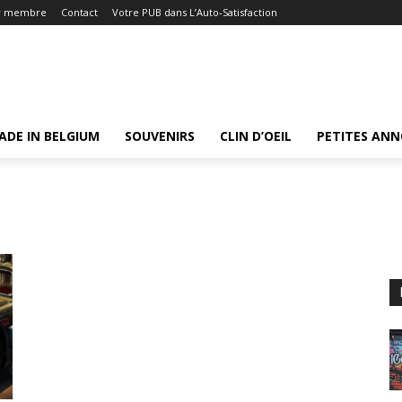
r membre
Contact
Votre PUB dans L’Auto-Satisfaction
ADE IN BELGIUM
SOUVENIRS
CLIN D’OEIL
PETITES AN