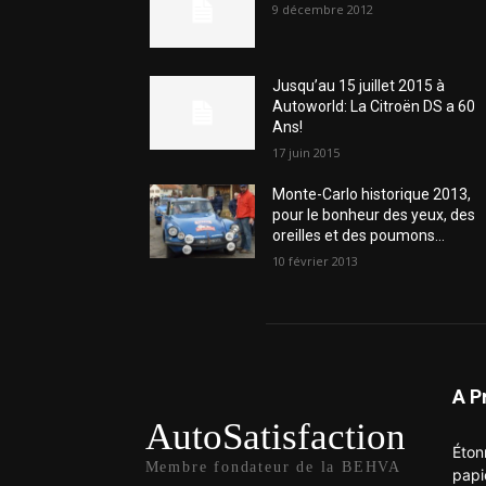
9 décembre 2012
Jusqu’au 15 juillet 2015 à
Autoworld: La Citroën DS a 60
Ans!
17 juin 2015
Monte-Carlo historique 2013,
pour le bonheur des yeux, des
oreilles et des poumons…
10 février 2013
A P
AutoSatisfaction
Éton
Membre fondateur de la BEHVA
papi