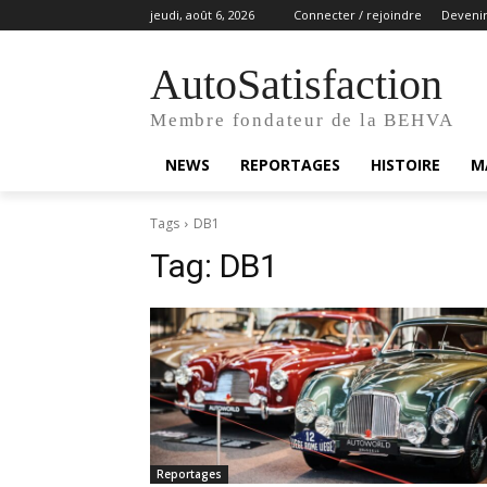
jeudi, août 6, 2026
Connecter / rejoindre
Deveni
AutoSatisfaction
Membre fondateur de la BEHVA
NEWS
REPORTAGES
HISTOIRE
M
Tags
DB1
Tag:
DB1
Reportages