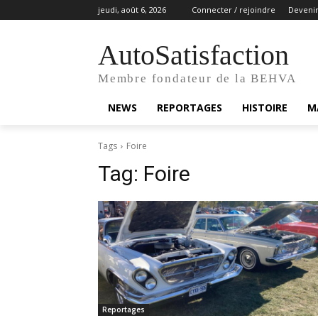
jeudi, août 6, 2026
Connecter / rejoindre
Deveni
AutoSatisfaction
Membre fondateur de la BEHVA
NEWS
REPORTAGES
HISTOIRE
M
Tags
Foire
Tag:
Foire
Reportages