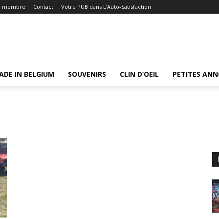
r membre
Contact
Votre PUB dans L’Auto-Satisfaction
ADE IN BELGIUM
SOUVENIRS
CLIN D’OEIL
PETITES AN