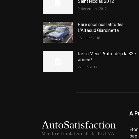
Saint Nicolas 2012
9 décembre 2012
Rare sous nos latitudes :
L’Alfasud Giardinetta
15 juillet 2018
Rétro Meus’ Auto : déjà la 32e
année !
22 juin 2017
A P
AutoSatisfaction
Éton
Membre fondateur de la BEHVA
papi